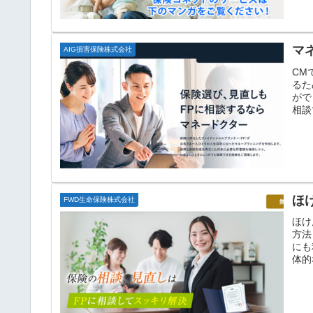
マ
AIG損害保険株式会社
CM
るた
がで
相談
ほ
FWD生命保険株式会社
ほけ
方法
にも
体的