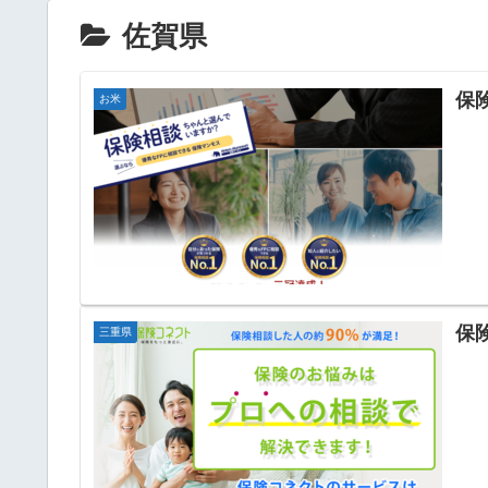
佐賀県
保
お米
保
三重県