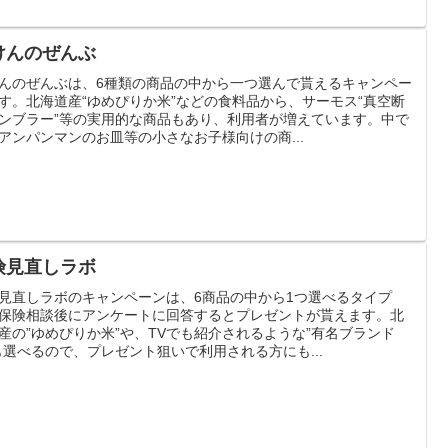
けんのぜんぶ
んのぜんぶは、6種類の商品の中から一つ選んで貰えるキャンペー
す。北海道産“ゆめぴりか米”などの食料品から、サーモス“真空断
ンブラー”等の実用的な商品もあり、利用者が増えています。中で
アンパンマンのお皿等の小さなお子様向けの商...
険見直しラボ
見直しラボのキャンペーンは、6商品の中から1つ選べるタイプ
保険相談後にアンケートに回答するとプレゼントが貰えます。北
産の”ゆめぴりか米”や、TVでも紹介されるような”有名ブランド
も選べるので、プレゼント狙いで利用される方にも...