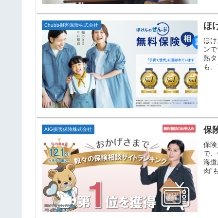
ほ
Chubb損害保険株式会社
ほけ
ンで
熱タ
も、
保
AIG損害保険株式会社
保険
で、
海道
肉”